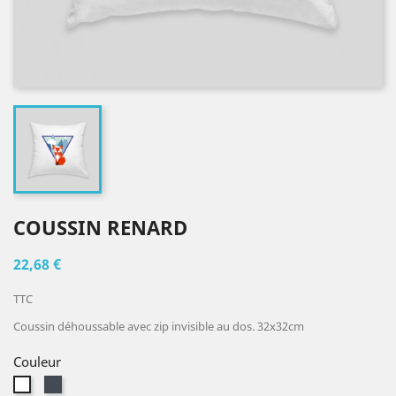
COUSSIN RENARD
22,68 €
TTC
Coussin déhoussable avec zip invisible au dos. 32x32cm
Couleur
Noir
Blanc